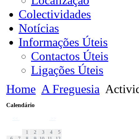
Localização
Colectividades
Notícias
Informações Úteis
Contactos Úteis
Ligações Úteis
Home
A Freguesia
Activi
Calendário
<<
Outubro 2024
>>
D
S
T
Q
Q
S
S
1
2
3
4
5
6
7
8
9
10
11
12