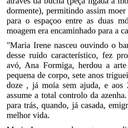
através da bucha (peça ligada á m
dormente), permitindo assim moer
para o espaçoo entre as duas mó
moagem era encaminhado para a cai
"Maria Irene nasceu ouvindo o ba
desse ruído característico, fez p
avó, Ana Formiga, herdou a art
pequena de corpo, sete anos triguei
doze , já moía sem ajuda, e aos 
assume a total controlo da azenha.
para trás, quando, já casada, emi
melhor vida.