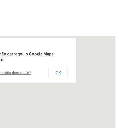
 não carregou o Google Maps
e.
OK
ietário deste site?