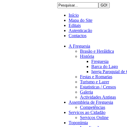
Início
Mapa do Site
Editais
Autenticação
Contactos
A Freguesia
Brasão e Heráldica
História
Freguesia
Barca do Lago
Igreja Paroquial d
Festas e Romarias
Turismo e Lazer
Estatisticas / Censos
Galeria
Actividades Antigas
Assembleia de Freguesia
Competências
Serviços ao Cidadão
Serviços Online
Toponímia