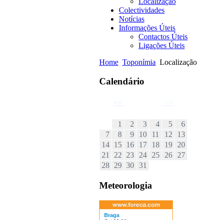
Localização
Colectividades
Notícias
Informações Úteis
Contactos Úteis
Ligações Úteis
Home
Toponímia
Localização
Calendário
<<
Julho 2024
>>
D
S
T
Q
Q
S
S
1
2
3
4
5
6
7
8
9
10
11
12
13
14
15
16
17
18
19
20
21
22
23
24
25
26
27
28
29
30
31
Meteorologia