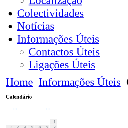
Localização
Colectividades
Notícias
Informações Úteis
Contactos Úteis
Ligações Úteis
Home
Informações Úteis
Calendário
<<
Agosto 2026
>>
D
S
T
Q
Q
S
S
1
2
3
4
5
6
7
8