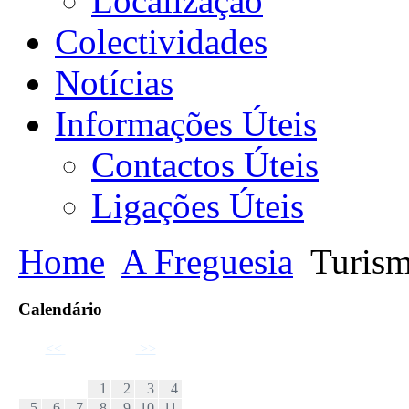
Localização
Colectividades
Notícias
Informações Úteis
Contactos Úteis
Ligações Úteis
Home
A Freguesia
Turism
Calendário
<<
Abril 2026
>>
D
S
T
Q
Q
S
S
1
2
3
4
5
6
7
8
9
10
11