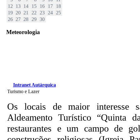
12
13
14
15
16
17
18
19
20
21
22
23
24
25
26
27
28
29
30
Meteorologia
Intranet Autárquica
Turismo e Lazer
Os locais de maior interesse
Aldeamento Turístico “Quinta d
restaurantes e um campo de go
construções religiosas (Igreja P